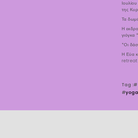
Ιουλίου
της Κυρ
Τα δωμά
Η εκδρο
γιόγκα 
*Οι δάσ
Η Εύα κ
retreat
Tag :
#
#
yoga