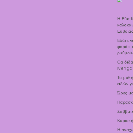
Η Εύα 
καλοκαι
Ευβοίας
Ελάτε ν
φοράει 
ρυθμούς
Θα διδ
Iyenga
Τα μαθή
ειδών γ
Ώρες μ
Παρασκε
Σάββατο
Κυριακή
Η αναχώ