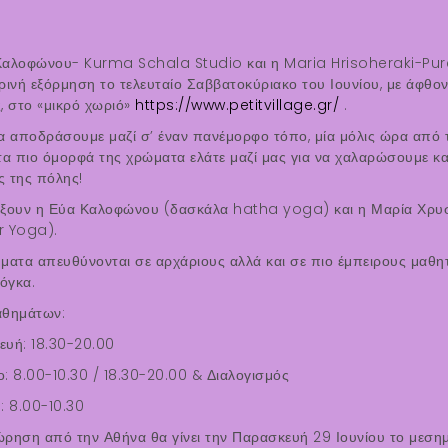
Καλοφώνου- Kurma Schala Studio και η Maria Hrisoheraki-Pur
ρινή εξόρμηση το τελευταίο Σαββατοκύριακο του Ιουνίου, με άφθο
, στο «μικρό χωριό»
https://www.petitvillage.gr/
.
α αποδράσουμε μαζί σ’ έναν πανέμορφο τόπο, μία μόλις ώρα από 
τα πιο όμορφά της χρώματα ελάτε μαζί μας για να χαλαρώσουμε κ
 της πόλης!
άξουν η Εύα Καλοφώνου (δασκάλα hatha yoga) και η Μαρία Χρυ
r Yoga).
ματα απευθύνονται σε αρχάριους αλλά και σε πιο έμπειρους μαθη
ιόγκα.
αθημάτων:
υή: 18.30-20.00
: 8.00-10.30 / 18.30-20.00 & Διαλογισμός
: 8.00-10.30
ρηση από την Αθήνα θα γίνει την Παρασκευή 29 Ιουνίου το μεσημέ