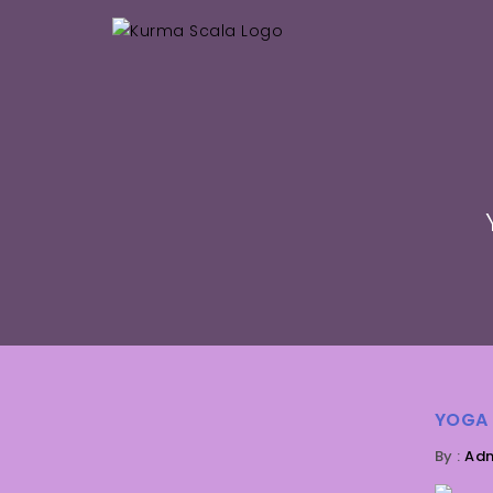
YOGA 
By :
Ad